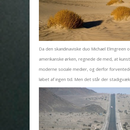
Da den skandinaviske duo Michael Elmgreen o
amerikanske ørken, regnede de med, at kunstvæ
moderne sociale medier, og derfor forventede 
løbet af ingen tid. Men det står der stadigvæk