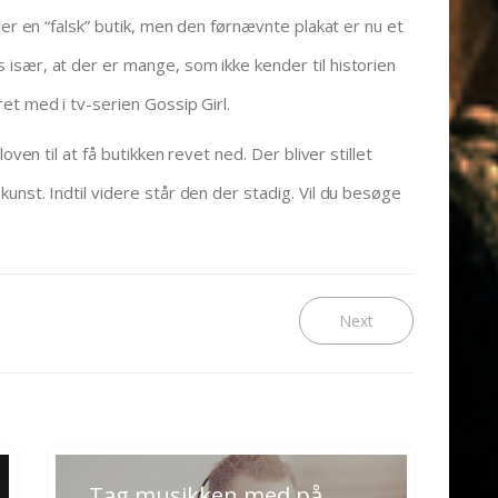
 er en “falsk” butik, men den førnævnte plakat er nu et
især, at der er mange, som ikke kender til historien
et med i tv-serien Gossip Girl.
oven til at få butikken revet ned. Der bliver stillet
nst. Indtil videre står den der stadig. Vil du besøge
Next
Next
post:
Tag musikken med på