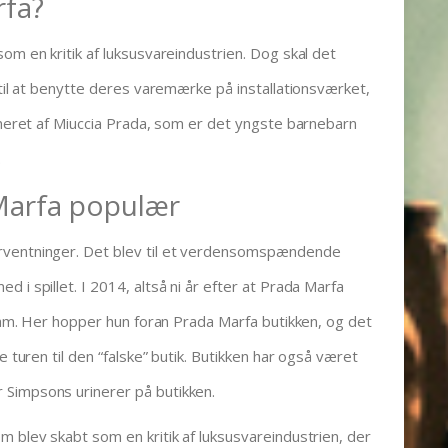
rfa?
om en kritik af luksusvareindustrien. Dog skal det
 til at benytte deres varemærke på installationsværket,
doneret af Miuccia Prada, som er det yngste barnebarn
.
Marfa populær
rventninger. Det blev til et verdensomspændende
 i spillet. I 2014, altså ni år efter at Prada Marfa
gram. Her hopper hun foran Prada Marfa butikken, og det
e turen til den “falske” butik. Butikken har også været
 Simpsons urinerer på butikken.
m blev skabt som en kritik af luksusvareindustrien, der