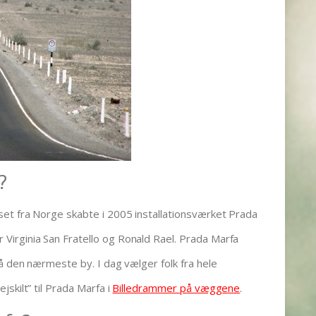
?
et fra Norge skabte i 2005 installationsværket Prada
irginia San Fratello og Ronald Rael. Prada Marfa
på den nærmeste by. I dag vælger folk fra hele
skilt” til Prada Marfa i
Billedrammer på væggene
.