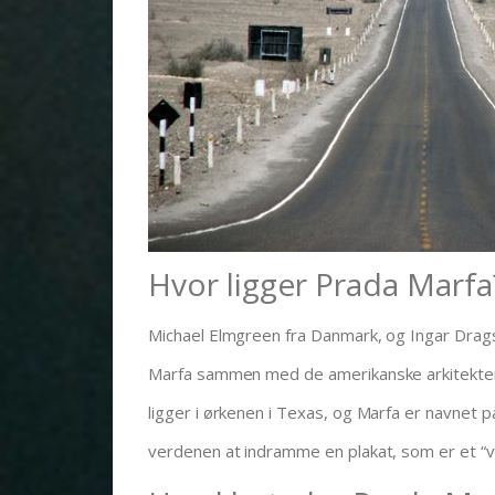
Hvor ligger Prada Marfa
Michael Elmgreen fra Danmark, og Ingar Drags
Marfa sammen med de amerikanske arkitekter V
ligger i ørkenen i Texas, og Marfa er navnet 
verdenen at indramme en plakat, som er et “vej