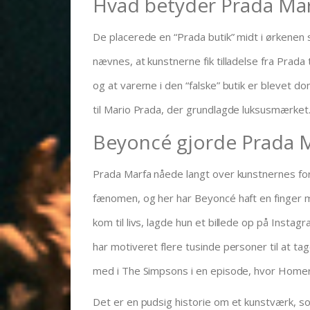
Hvad betyder Prada Ma
De placerede en “Prada butik” midt i ørkenen s
nævnes, at kunstnerne fik tilladelse fra Prada
og at varerne i den “falske” butik er blevet 
til Mario Prada, der grundlagde luksusmærket
Beyoncé gjorde Prada 
Prada Marfa nåede langt over kunstnernes fo
fænomen, og her har Beyoncé haft en finger med
kom til livs, lagde hun et billede op på Insta
har motiveret flere tusinde personer til at tag
med i The Simpsons i en episode, hvor Homer
Det er en pudsig historie om et kunstværk, so