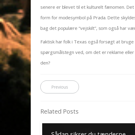
senere er blevet til et kulturelt fænomen. Det
form for modesymbol på Prada. Dette skyldes 
bag det populære “vejskilt”, som også har vær
Faktisk har folk i Texas også forsøgt at bruge l
spørgsmålstegn ved, om det er reklame eller ku
den?
Indlægsnavigation
Previous
Previous
post:
Related Posts
Sådan sikrer du tænderne