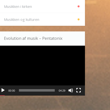
Musikken i kirken
Musikken og kulturen
Evolution af musik – Pentatonix
deoafspiller
00:00
04:29